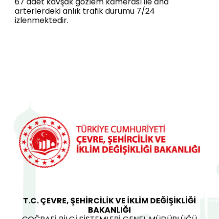
67 adet kavşak gözlem kamerası ile ana
arterlerdeki anlık trafik durumu 7/24
izlenmektedir.
T.C. ÇEVRE, ŞEHİRCİLİK VE İKLİM DEĞİŞİKLİĞİ
BAKANLIĞI