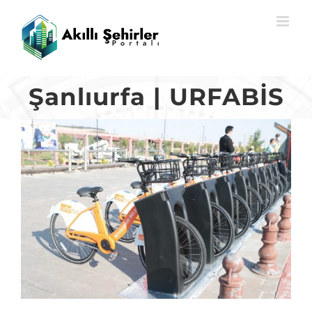
Skip
to
content
Şanlıurfa | URFABİS