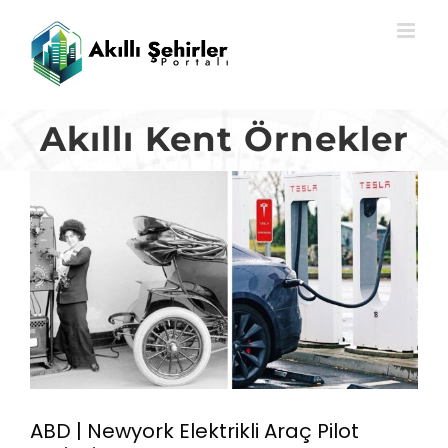
Skip
to
content
Akıllı Kent Örnekler
ABD | Newyork Elektrikli Araç Pilot