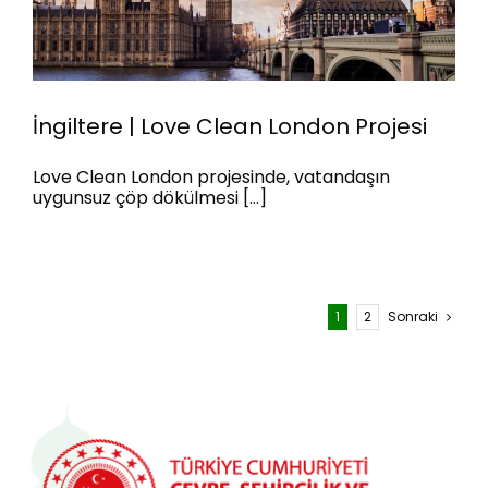
İngiltere | Love Clean London Projesi
İngiltere | Love Clean London
Love Clean London projesinde, vatandaşın
Projesi
uygunsuz çöp dökülmesi [...]
1
2
Sonraki