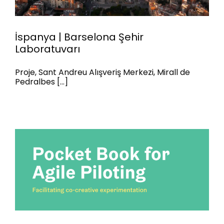
İspanya | Barselona Şehir
Laboratuvarı
Proje, Sant Andreu Alışveriş Merkezi, Mirall de
İspanya | Barselona Şehir
Pedralbes [...]
Laboratuvarı