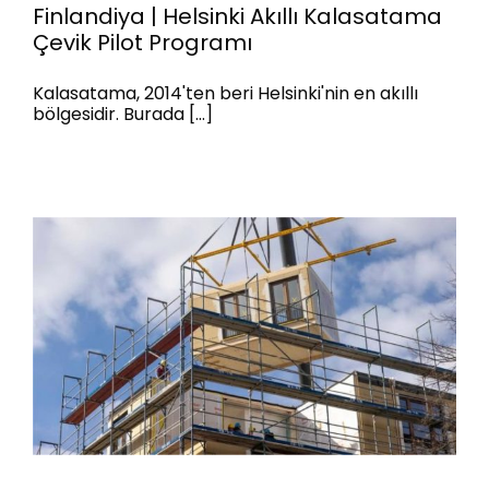
Finlandiya | Helsinki Akıllı Kalasatama
Çevik Pilot Programı
Finlandiya | Helsinki Akıllı
Kalasatama Çevik Pilot
Programı
Kalasatama, 2014'ten beri Helsinki'nin en akıllı
bölgesidir. Burada [...]