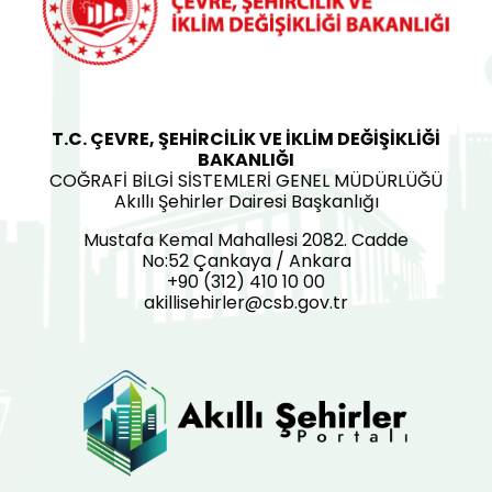
T.C. ÇEVRE, ŞEHİRCİLİK VE İKLİM DEĞİŞİKLİĞİ
BAKANLIĞI
COĞRAFİ BİLGİ SİSTEMLERİ GENEL MÜDÜRLÜĞÜ
Akıllı Şehirler Dairesi Başkanlığı
Mustafa Kemal Mahallesi 2082. Cadde
No:52 Çankaya / Ankara
+90 (312) 410 10 00
akillisehirler@csb.gov.tr