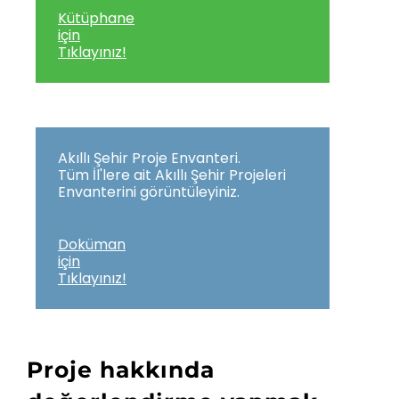
Kütüphane
için
Tıklayınız!
Akıllı Şehir Proje Envanteri.
Tüm İl'lere ait Akıllı Şehir Projeleri
Envanterini görüntüleyiniz.
Doküman
için
Tıklayınız!
Proje hakkında