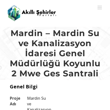
Skip
to
content
Mardin – Mardin Su
ve Kanalizasyon
İdaresi Genel
Müdürlüğü Koyunlu
2 Mwe Ges Santrali
Genel Bilgi
Proje
Mardin Su
Adı
ve
Kanalizasyon