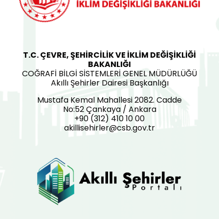
T.C. ÇEVRE, ŞEHİRCİLİK VE İKLİM DEĞİŞİKLİĞİ
BAKANLIĞI
COĞRAFİ BİLGİ SİSTEMLERİ GENEL MÜDÜRLÜĞÜ
Akıllı Şehirler Dairesi Başkanlığı
Mustafa Kemal Mahallesi 2082. Cadde
No:52 Çankaya / Ankara
+90 (312) 410 10 00
akillisehirler@csb.gov.tr