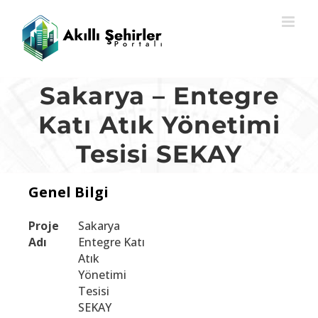
Skip
to
content
Sakarya – Entegre
Katı Atık Yönetimi
Tesisi SEKAY
Genel Bilgi
Proje
Sakarya
Adı
Entegre Katı
Atık
Yönetimi
Tesisi
SEKAY